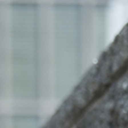
加入 One Harmony 的免費會員計
劃
盡享健康與寧靜的安逸天地。預訂
您的水療套房
加入
登入
水療