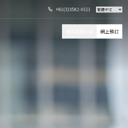
+81(3)3582-0111
會員獎勵計劃
網上預訂
您想預訂甚麼？
立即預訂，享受我們套房的難忘住
宿體驗
加入 Leading Hotel 的免費會員計
住宿
劃
加入
品味極致法式、日本和中式佳餚。
訂座
餐廳