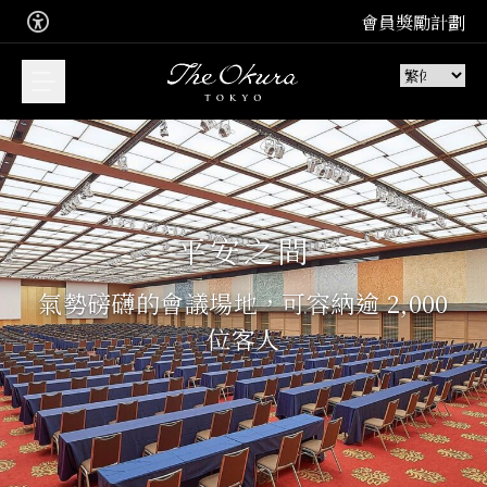
會員獎勵計劃
您想預訂甚麼？
平安之間
立即預訂，享受我們套房的難忘住
宿體驗
氣勢磅礴的會議場地，可容納逾 2,000
加入 Leading Hotel 的免費會員計
住宿
位客人
劃
加入
品味極致法式、日本和中式佳餚。
訂座
餐廳