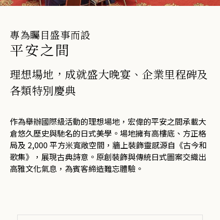
加入 One Harmony 的免費會員計
劃
盡享健康與寧靜的安逸天地。預訂
專為矚目盛事而設
您的水療套房
加入
登入
平安之間
水療
理想場地，成就盛大晚宴、企業里程碑及
各類特別慶典
作為舉辦國際級活動的理想場地，宏偉的平安之間承載大
倉悠久歷史與馳名的日式美學。場地擁有高樓底、方正格
局及 2,000 平方米寬敞空間，牆上裝飾靈感源自《古今和
歌集》，展現古典詩意。原創裝飾與傳統日式圖案交織出
高雅文化氣息，為賓客締造難忘體驗。