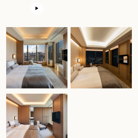
加入 One Harmony 的免費會員計
劃
盡享健康與寧靜的安逸天地。預訂
您的水療套房
加入
登入
水療