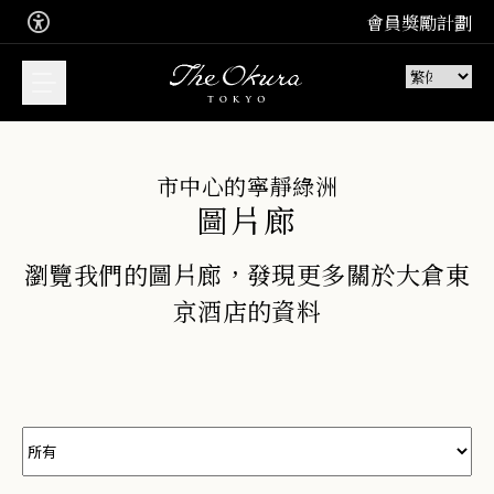
會員獎勵計劃
市中心的寧靜綠洲
圖片廊
您想預訂甚麼？
立即預訂，享受我們套房的難忘住
瀏覽我們的圖片廊，發現更多關於大倉東
宿體驗
京酒店的資料
加入 Leading Hotel 的免費會員計
住宿
劃
加入
品味極致法式、日本和中式佳餚。
訂座
餐廳