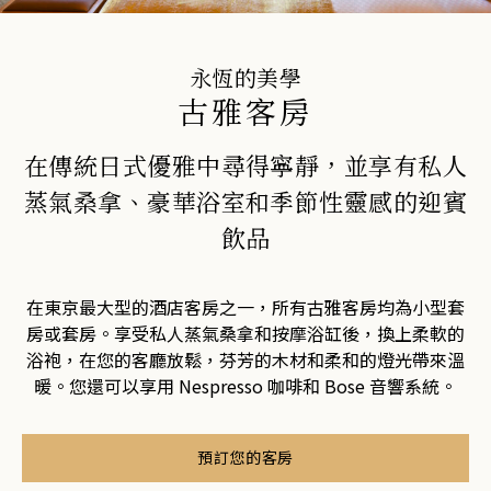
加入 One Harmony 的免費會員計
劃
盡享健康與寧靜的安逸天地。預訂
永恆的美學
您的水療套房
加入
登入
古雅客房
水療
在傳統日式優雅中尋得寧靜，並享有私人
蒸氣桑拿、豪華浴室和季節性靈感的迎賓
飲品
在東京最大型的酒店客房之一，所有古雅客房均為小型套
房或套房。享受私人蒸氣桑拿和按摩浴缸後，換上柔軟的
浴袍，在您的客廳放鬆，芬芳的木材和柔和的燈光帶來溫
暖。您還可以享用 Nespresso 咖啡和 Bose 音響系統。
預訂您的客房