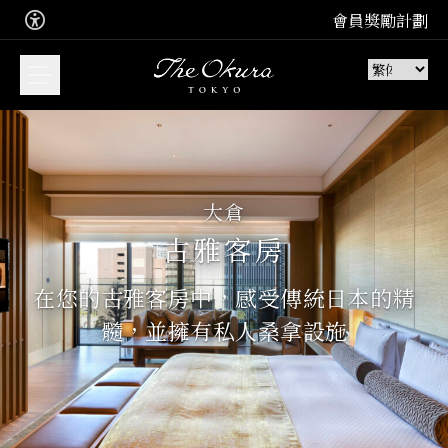
會員獎勵計劃
您想預訂甚麼？
大倉
立即預訂，享受我們套房的難忘住
古雅客房
宿體驗
加入 Leading Hotel 的免費會員計
在您的古雅客房中，感受傳統日本的精
住宿
劃
髓，並擁有私人桑拿設施
加入
品味極致法式、日本和中式佳餚。
訂座
餐廳