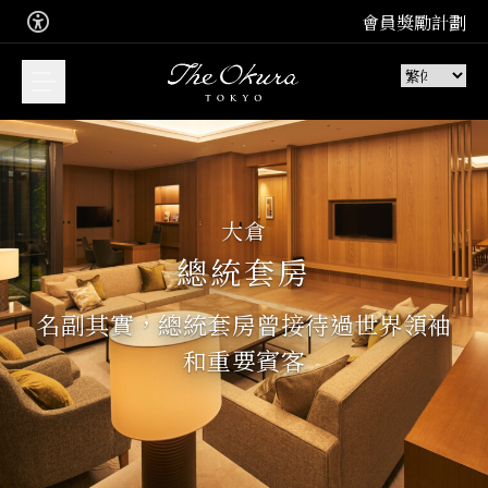
會員獎勵計劃
您想預訂甚麼？
大倉
立即預訂，享受我們套房的難忘住
總統套房
宿體驗
加入 Leading Hotel 的免費會員計
名副其實，總統套房曾接待過世界領袖
住宿
劃
和重要賓客
加入
品味極致法式、日本和中式佳餚。
訂座
餐廳