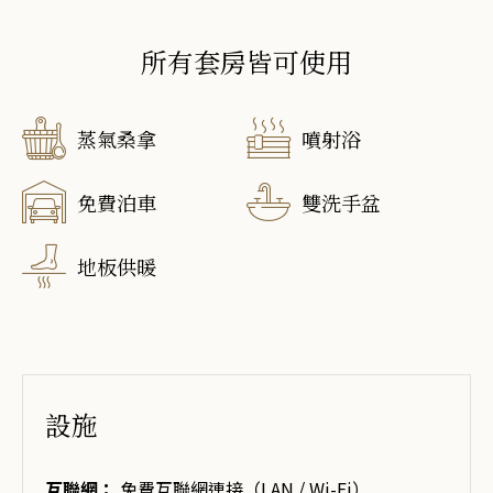
所有套房皆可使用
蒸氣桑拿
噴射浴
免費泊車
雙洗手盆
地板供暖
設施
互聯網：
免費互聯網連接（LAN / Wi-Fi）