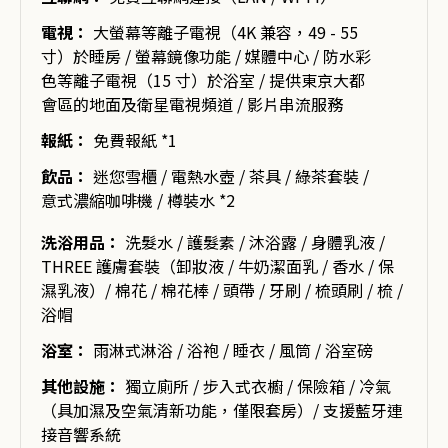
電視：
大螢幕等離子電視（4K 兼容，49 - 55
寸）於睡房 / 螢幕鏡像功能 / 媒體中心 / 防水彩
色等離子電視（15 寸）於浴室 / 提供東京大都
會區的地面及衛星電視頻道 / 影片串流服務
報紙：
免費報紙 *1
飲品：
迷您雪櫃 / 電熱水壺 / 茶具 / 綠茶套裝 /
意式濃縮咖啡機 / 樽裝水 *2
洗浴用品：
洗髮水 / 護髮素 / 沐浴露 / 身體乳液 /
THREE 護膚套裝（卸妝液 / 牛奶潔面乳 / 香水 / 保
濕乳液）/ 棉花 / 棉花棒 / 頭帶 / 牙刷 / 梳頭刷 / 梳 /
浴帽
浴室：
雨淋式淋浴 / 浴袍 / 睡衣 / 風筒 / 浴室磅
其他設施：
獨立廁所 / 步入式衣櫥 / 保險箱 / 冷氣
（具加濕及空氣清新功能，僅限套房）/ 支援藍牙連
接音響系統