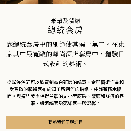
加入 One Harmony 的免費會員計
劃
盡享健康與寧靜的安逸天地。預訂
豪華及精緻
您的水療套房
加入
登入
總統套房
水療
您總統套房中的細節使其獨一無二。在東
京其中最寬敞的尊尚酒店套房中，體驗日
式設計的藝術。
從深浸浴缸可以欣賞到露台花園的綠意。金箔藝術作品和
受尊敬的藝術家布施知子所創作的摺紙，裝飾著檀木牆
面。與這些美學相得益彰的是小型廚房、飯廳和舒適的客
廳，讓總統套房宛如家一般溫馨。
聯絡我們了解詳情