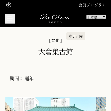
会員プログラム
ホテル内
[ 文化 ]
宿泊のご予約はこちら
大倉集古館
ご宿泊
ご入会お申込み
サインイン
レストラン・バーの
期間：
通年
ご予約はこちら
お食事
スパトリートメントの