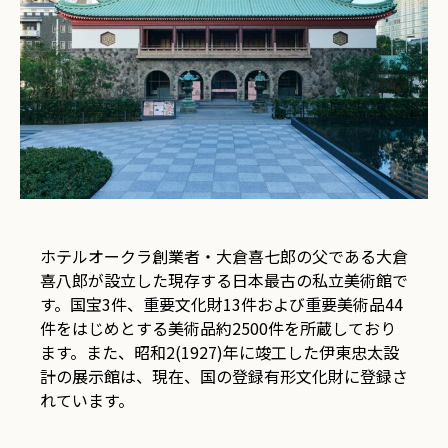
ご予約はこちら
リーダーズクラブに登録する
オークラ スパ
入会お申込み
ホテルオークラ創業者・大倉喜七郎の父である大倉
喜八郎が設立した現存する日本最古の私立美術館で
す。国宝3件、重要文化財13件および重要美術品44
件をはじめとする美術品約2500件を所蔵しており
ます。また、昭和2(1927)年に竣工した伊東忠太設
計の展示館は、現在、国の登録有形文化財に登録さ
れています。