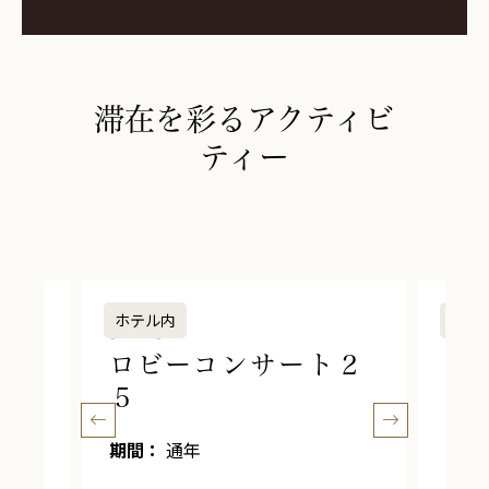
滞在を彩るアクティビ
ティー
ホテル内
ホテ
[文化]
[宿
ロビーコンサート２
オ
ザ
５
ス
ウ
期間：
通年
ビ