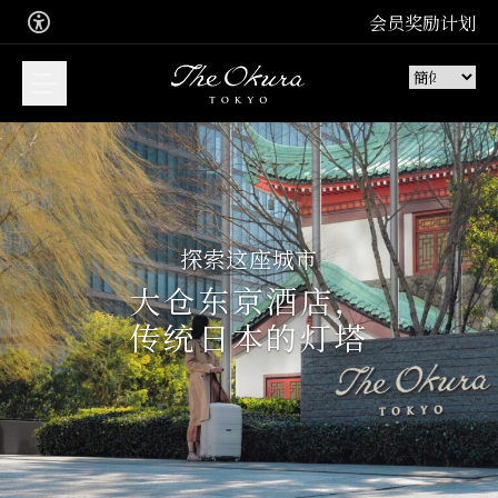
会员奖励计划
您想预订什么？
探索这座城市
现在预订我们的套房，畅享难忘住
宿体验
大仓东京酒店，
加入 Leading Hotel
传统日本的灯塔
住宿
免费会员计划
加入
享受精致非凡的法式美食、日本料
理或中餐。预订餐桌
餐厅