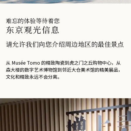
加入 One Harmony
免费会员计划
畅享健康安宁的休闲之地。预订您
难忘的体验等待着您
的水疗套房
加入
登录
东京观光信息
水疗中心
请允许我们向您介绍周边地区的最佳景点
从 Musée Tomo 的精致陶瓷到虎之门之丘购物中心，从
森大楼的数字艺术博物馆到邻近大仓美术馆的精美展品，
文化和精致永远不会分离。