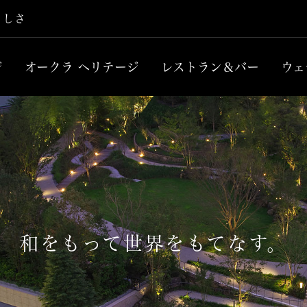
らしさ
ジ
オークラ ヘリテージ
レストラン＆バー
ウェ
和をもって世界をもてなす。